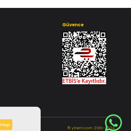
Güvence
ttings
© ytrent.com 2016-2024