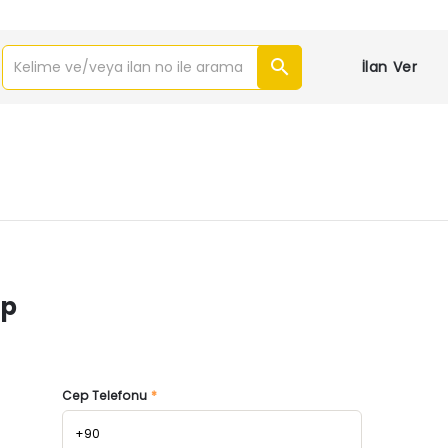
İlan Ver
ap
Cep Telefonu
*
+90