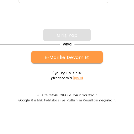
Giriş Yap
veya
E-Mail İle Devam Et
Üye Değil Misiniz?
ytrent.com’a
Üye Ol
Bu site reCAPTCHA ile korunmaktadır.
Google
Gizlilik Politikası
ve
Kullanım Koşulları
geçerlidir.