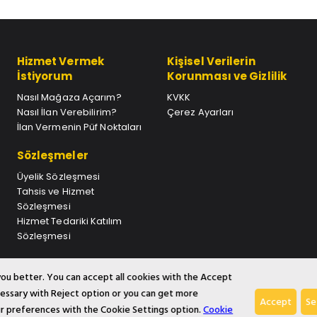
Hizmet Vermek
Kişisel Verilerin
İstiyorum
Korunması ve Gizlilik
Nasıl Mağaza Açarım?
KVKK
Nasıl İlan Verebilirim?
Çerez Ayarları
İlan Vermenin Püf Noktaları
Sözleşmeler
Üyelik Sözleşmesi
Tahsis ve Hizmet
Sözleşmesi
Hizmet Tedariki Katılım
Sözleşmesi
you better. You can accept all cookies with the Accept
ecessary with Reject option or you can get more
Accept
Se
 preferences with the Cookie Settings option.
Cookie