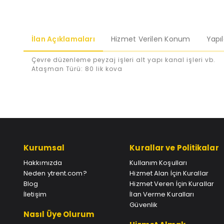
İlan Açıklamaları
Hizmet Verilen Konum
Yapı
Çevre düzenleme peyzaj işleri alt yapı kanal işleri vb.
Ataşman Türü: 80 lik kova
Kurumsal
Kurallar ve Politikalar
Hakkımızda
Kullanım Koşulları
Neden ytrent.com?
Hizmet Alan İçin Kurallar
Blog
Hizmet Veren İçin Kurallar
İletişim
İlan Verme Kuralları
Güvenlik
Nasıl Üye Olurum