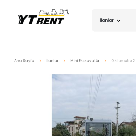
İlanlar
Ana Sayfa
İlanlar
Mini Ekskavatör
0.kilometre 2