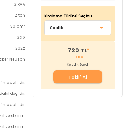
13 kVA
2 ton
Kiralama Türünü Seçiniz
30 cm³
3t16
2022
720 TL
*
+ KDV
cker Neuson
Saatlik Bedel
Teklif Al
ifime dahildir.
dahil değildir.
ifime dahildir.
if verebilirim.
if verebilirim.