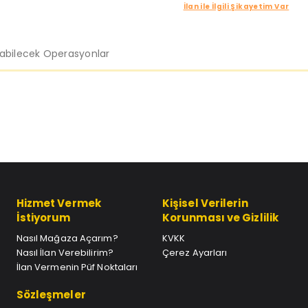
İlan ile İlgili Şikayetim Var
labilecek Operasyonlar
Hizmet Vermek
Kişisel Verilerin
İstiyorum
Korunması ve Gizlilik
Nasıl Mağaza Açarım?
KVKK
Nasıl İlan Verebilirim?
Çerez Ayarları
İlan Vermenin Püf Noktaları
Sözleşmeler