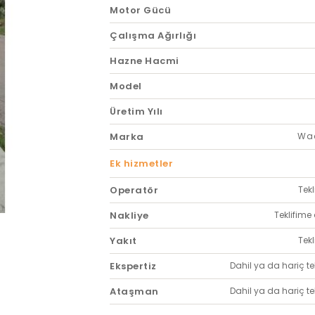
Motor Gücü
Çalışma Ağırlığı
Hazne Hacmi
Model
Üretim Yılı
Marka
Wa
Ek hizmetler
Operatör
Tekl
Nakliye
Teklifime 
Yakıt
Tekl
Ekspertiz
Dahil ya da hariç tekl
Ataşman
Dahil ya da hariç tekl