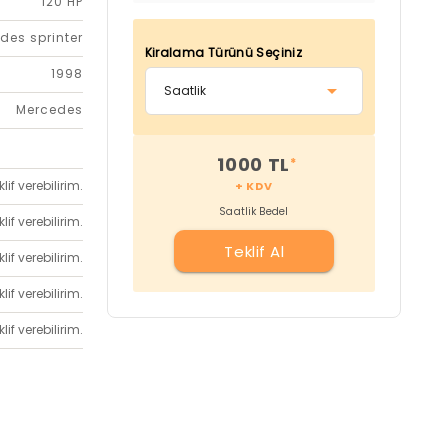
120 HP
des sprinter
Kiralama Türünü Seçiniz
1998
Mercedes
1000 TL
*
if verebilirim.
+ KDV
Saatlik Bedel
if verebilirim.
Teklif Al
if verebilirim.
if verebilirim.
if verebilirim.