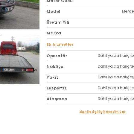
Motor Gücü
Model
Merce
Üretim Yılı
Marka
Ek hizmetler
Operatör
Dahil ya da hariç tekl
Nakliye
Dahil ya da hariç tekl
Yakıt
Dahil ya da hariç tekl
Ekspertiz
Dahil ya da hariç tekl
Ataşman
Dahil ya da hariç tekl
İlan ile İlgili Şikayetim Var