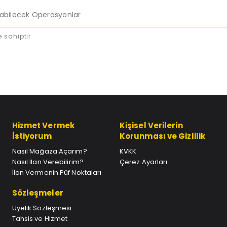
labilecek Operasyonlar
 sahiptir
Hizmet Vermek
Kişisel Verilerin
İstiyorum
Korunması ve Gizlilik
Nasıl Mağaza Açarım?
KVKK
Nasıl İlan Verebilirim?
Çerez Ayarları
İlan Vermenin Püf Noktaları
Sözleşmeler
Üyelik Sözleşmesi
Tahsis ve Hizmet