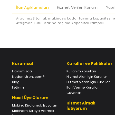
İlan Açıklamaları
Hizmet Verilen Konum
Yapı
Aracımız 3 tonluk makinaya kadar taşıma kapasitesine
Ataşman Türü: Makina taşıma kapasiteli rampalı
Kurumsal
Kurallar ve Politikalar
Hakkımızda
Kullanım Koşulları
Neden ytrent.com?
Hizmet Alan İçin Kurallar
Blog
Hizmet Veren İçin Kurallar
İletişim
İlan Verme Kuralları
Güvenlik
Nasıl Üye Olurum
Hizmet Almak
Makina Kiralamak İstiyorum
İstiyorum
Makinamı Kiraya Vermek