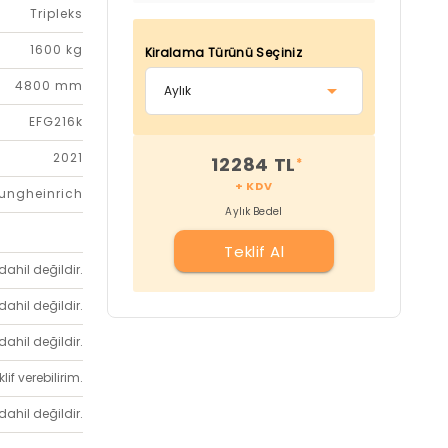
Tripleks
1600 kg
Kiralama Türünü Seçiniz
4800 mm
EFG216k
2021
12284 TL
*
+ KDV
ungheinrich
Aylık Bedel
Teklif Al
dahil değildir.
dahil değildir.
dahil değildir.
if verebilirim.
dahil değildir.