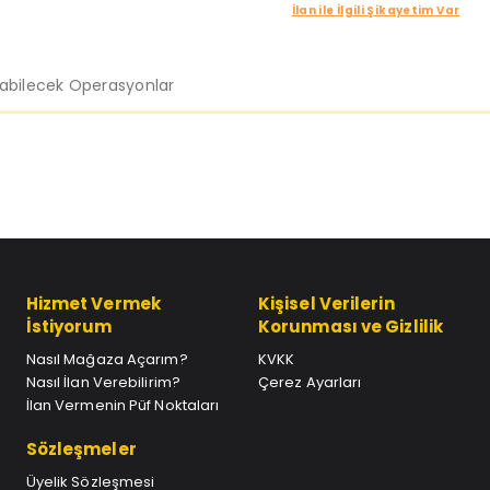
İlan ile İlgili Şikayetim Var
labilecek Operasyonlar
Hizmet Vermek
Kişisel Verilerin
İstiyorum
Korunması ve Gizlilik
Nasıl Mağaza Açarım?
KVKK
Nasıl İlan Verebilirim?
Çerez Ayarları
İlan Vermenin Püf Noktaları
Sözleşmeler
Üyelik Sözleşmesi