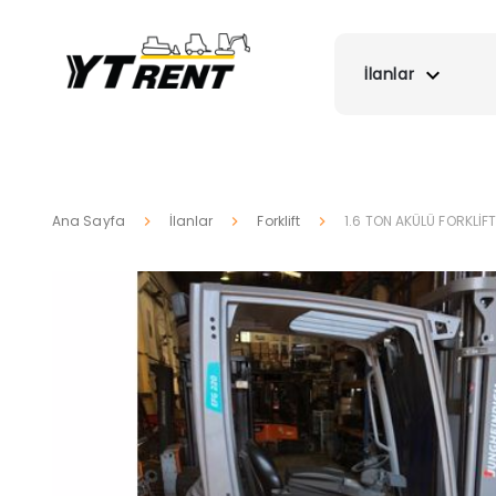
İlanlar
Ana Sayfa
İlanlar
Forklift
1.6 TON AKÜLÜ FORKLİFT