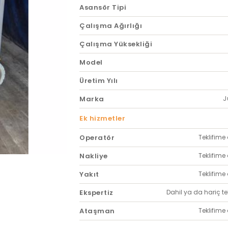
Asansör Tipi
Çalışma Ağırlığı
Çalışma Yüksekliği
Model
Üretim Yılı
Marka
J
Ek hizmetler
Operatör
Teklifime 
Nakliye
Teklifime 
Yakıt
Teklifime 
Ekspertiz
Dahil ya da hariç tekl
Ataşman
Teklifime 