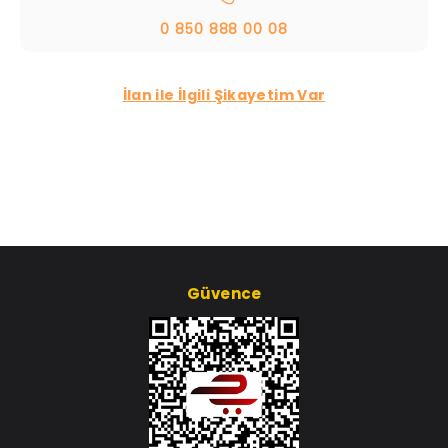
0 850 888 00 08
İlan ile İlgili Şikayetim Var
Güvence