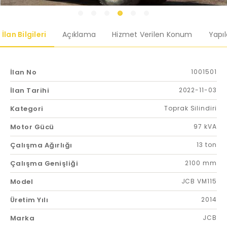
İlan Bilgileri
Açıklama
Hizmet Verilen Konum
Yapı
İlan No
1001501
İlan Tarihi
2022-11-03
Kategori
Toprak Silindiri
Motor Gücü
97 kVA
Çalışma Ağırlığı
13 ton
Çalışma Genişliği
2100 mm
Model
JCB VM115
Üretim Yılı
2014
Marka
JCB