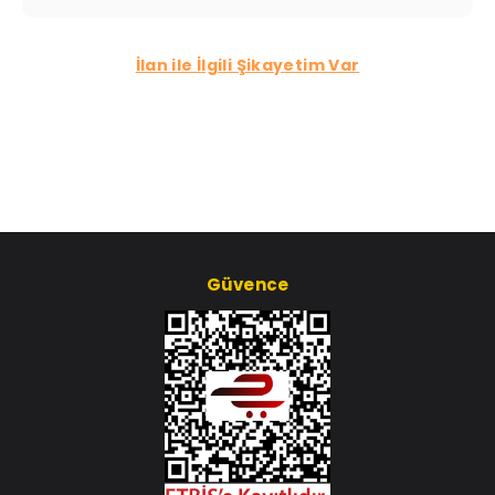
İlan ile İlgili Şikayetim Var
Güvence