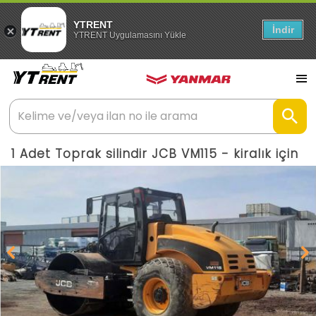
YTRENT
İndir
YTRENT Uygulamasını Yükle
1 Adet Toprak silindir JCB VM115 - kiralık için