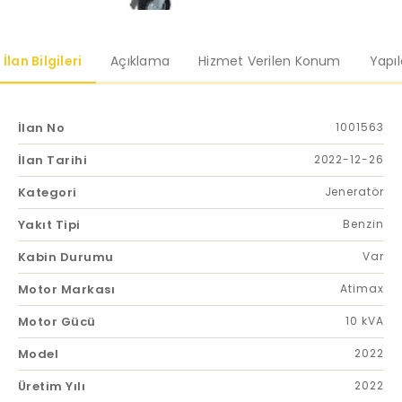
İlan Bilgileri
Açıklama
Hizmet Verilen Konum
Yapı
İlan No
1001563
İlan Tarihi
2022-12-26
Kategori
Jeneratör
Yakıt Tipi
Benzin
Kabin Durumu
Var
Motor Markası
Atimax
Motor Gücü
10 kVA
Model
2022
Üretim Yılı
2022