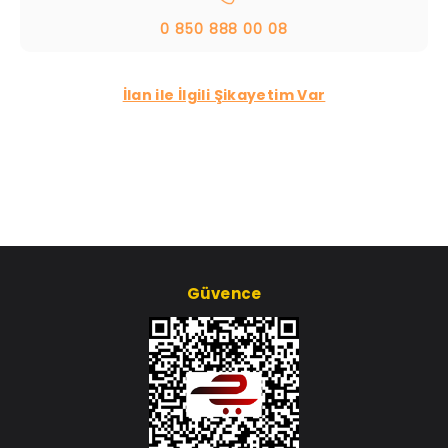
0 850 888 00 08
İlan ile İlgili Şikayetim Var
Güvence