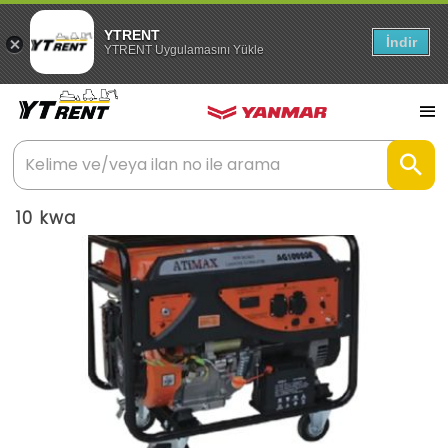
YTRENT
İndir
YTRENT Uygulamasını Yükle
10 kwa