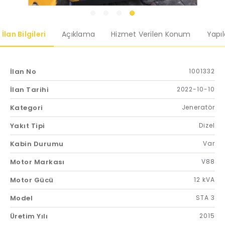
İlan Bilgileri
Açıklama
Hizmet Verilen Konum
Yapı
İlan No
1001332
İlan Tarihi
2022-10-10
Kategori
Jeneratör
Yakıt Tipi
Dizel
Kabin Durumu
Var
Motor Markası
V88
Motor Gücü
12 kVA
Model
STA 3
Üretim Yılı
2015