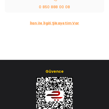
0 850 888 00 08
İlan ile İlgili Şikayetim Var
Güvence