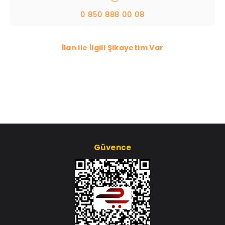
0 850 888 00 08
İlan ile İlgili Şikayetim Var
Güvence