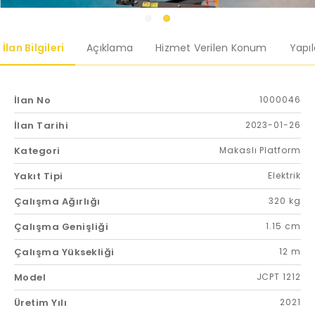
İlan Bilgileri
Açıklama
Hizmet Verilen Konum
Yapı
İlan No
1000046
İlan Tarihi
2023-01-26
Kategori
Makaslı Platform
Yakıt Tipi
Elektrik
Çalışma Ağırlığı
320 kg
Çalışma Genişliği
1.15 cm
Çalışma Yüksekliği
12 m
Model
JCPT 1212
Üretim Yılı
2021