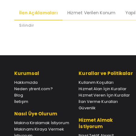
İlan Açıklamaları
Hizmet Verilen Konum
Yapı
Silindir
Kurumsal
Kurallar ve Politikalar
Hakkımızda
Kullanım Koşulları
Neden ytrent.com?
Hizmet Alan İçin Kurallar
Blog
Hizmet Veren İçin Kurallar
İletişim
İlan Verme Kuralları
Güvenlik
Nasıl Üye Olurum
Hizmet Almak
Makina Kiralamak İstiyorum
İstiyorum
Makinamı Kiraya Vermek
İstiyorum
Nasıl Teklif Alırım?