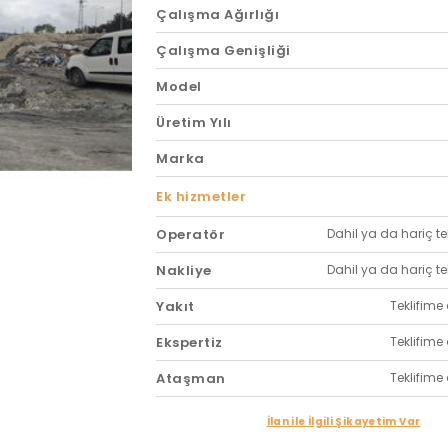
Çalışma Ağırlığı
Çalışma Genişliği
Model
Üretim Yılı
Marka
Ek hizmetler
Operatör
Dahil ya da hariç tekl
Nakliye
Dahil ya da hariç tekl
Yakıt
Teklifime 
Ekspertiz
Teklifime 
Ataşman
Teklifime 
İlan ile İlgili Şikayetim Var