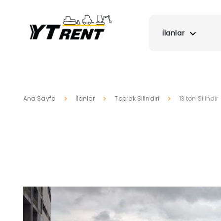
İlanlar
Ana Sayfa
İlanlar
Toprak Silindiri
13 ton Silindir