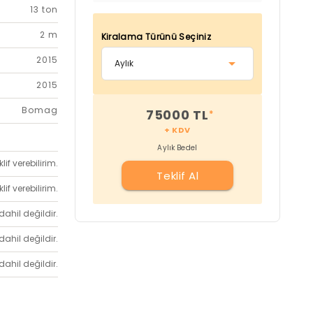
13 ton
2 m
Kiralama Türünü Seçiniz
2015
2015
Bomag
75000 TL
*
+ KDV
Aylık Bedel
if verebilirim.
Teklif Al
if verebilirim.
dahil değildir.
dahil değildir.
dahil değildir.