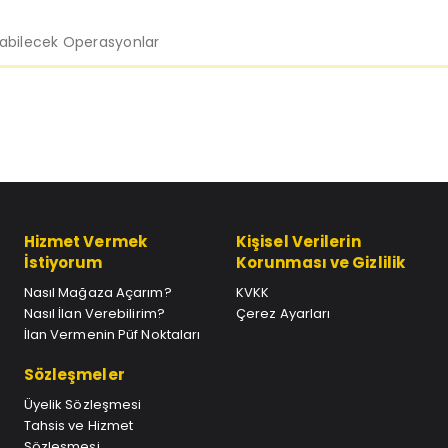
labilecek Operasyonlar
Hizmet Vermek
Kişisel Verilerin
İstiyorum
Korunması ve Gizlilik
Nasıl Mağaza Açarım?
KVKK
Nasıl İlan Verebilirim?
Çerez Ayarları
İlan Vermenin Püf Noktaları
Sözleşmeler
Üyelik Sözleşmesi
Tahsis ve Hizmet
Sözleşmesi