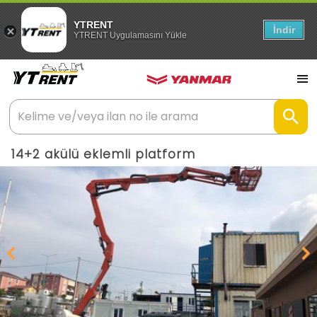
YTRENT
İndir
YTRENT Uygulamasını Yükle
14+2 akülü eklemli platform