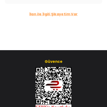
İlan ile İlgili Şikayetim Var
Güvence