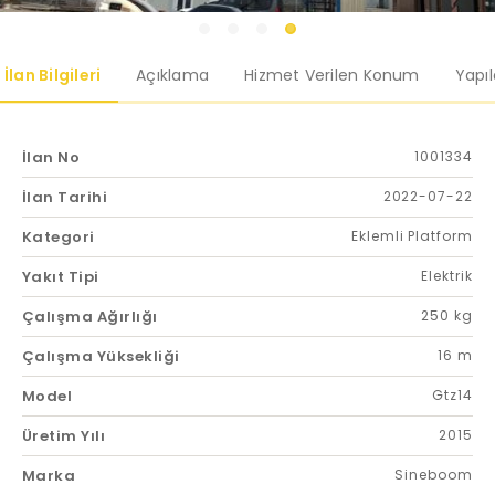
İlan Bilgileri
Açıklama
Hizmet Verilen Konum
Yapı
İlan No
1001334
İlan Tarihi
2022-07-22
Kategori
Eklemli Platform
Yakıt Tipi
Elektrik
Çalışma Ağırlığı
250 kg
Çalışma Yüksekliği
16 m
Model
Gtz14
Üretim Yılı
2015
Marka
Sineboom