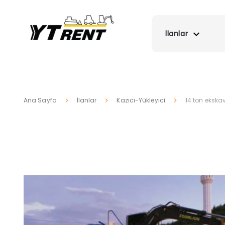
İlanlar
Ana Sayfa
İlanlar
Kazıcı-Yükleyici
14 ton ekska