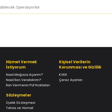
labilecek Operasyonlar
Hizmet Vermek
Kişisel Verilerin
İstiyorum
Korunması ve Gizlilik
Nasıl Mağaza Açarım?
KVKK
Nasıl İlan Verebilirim?
Çerez Ayarları
İlan Vermenin Püf Noktaları
Sözleşmeler
Üyelik Sözleşmesi
Tahsis ve Hizmet