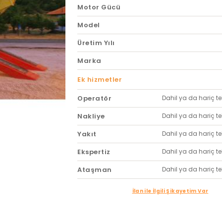
Motor Gücü
Model
Üretim Yılı
Marka
Ek hizmetler
Operatör
Dahil ya da hariç tekl
Nakliye
Dahil ya da hariç tekl
Yakıt
Dahil ya da hariç tekl
Ekspertiz
Dahil ya da hariç tekl
Ataşman
Dahil ya da hariç tekl
İlan ile İlgili Şikayetim Var