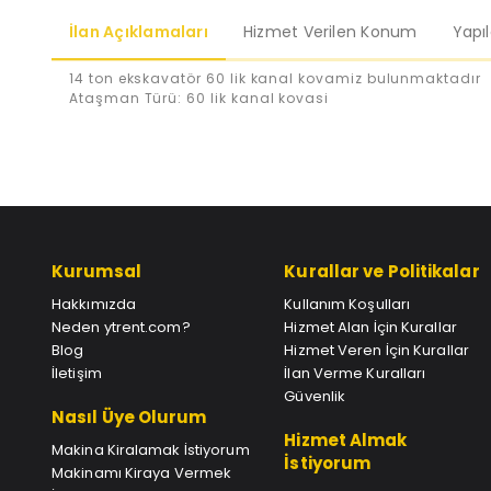
İlan Açıklamaları
Hizmet Verilen Konum
Yapı
14 ton ekskavatör 60 lik kanal kovamiz bulunmaktadır
Ataşman Türü: 60 lik kanal kovasi
Kurumsal
Kurallar ve Politikalar
Hakkımızda
Kullanım Koşulları
Neden ytrent.com?
Hizmet Alan İçin Kurallar
Blog
Hizmet Veren İçin Kurallar
İletişim
İlan Verme Kuralları
Güvenlik
Nasıl Üye Olurum
Hizmet Almak
Makina Kiralamak İstiyorum
İstiyorum
Makinamı Kiraya Vermek