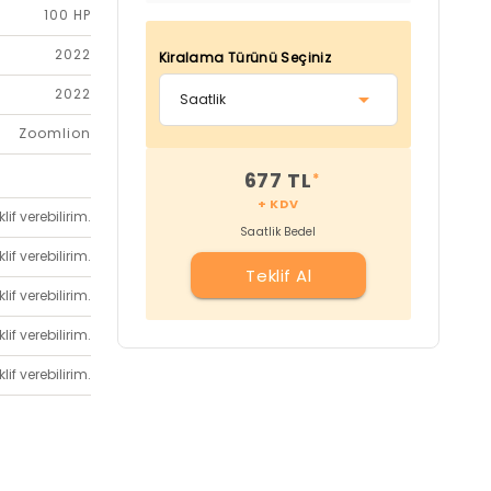
100 HP
2022
Kiralama Türünü Seçiniz
2022
Zoomlion
677 TL
*
+ KDV
if verebilirim.
Saatlik Bedel
if verebilirim.
Teklif Al
if verebilirim.
if verebilirim.
if verebilirim.