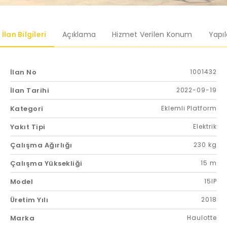
İlan Bilgileri
Açıklama
Hizmet Verilen Konum
Yapı
İlan No
1001432
İlan Tarihi
2022-09-19
Kategori
Eklemli Platform
Yakıt Tipi
Elektrik
Çalışma Ağırlığı
230 kg
Çalışma Yüksekliği
15 m
Model
15IP
Üretim Yılı
2018
Marka
Haulotte