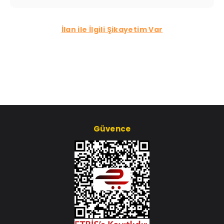
İlan ile İlgili Şikayetim Var
Güvence