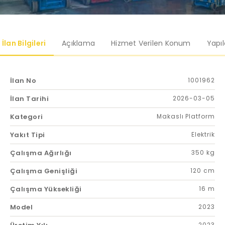
İlan Bilgileri
Açıklama
Hizmet Verilen Konum
Yapı
İlan No
1001962
İlan Tarihi
2026-03-05
Kategori
Makaslı Platform
Yakıt Tipi
Elektrik
Çalışma Ağırlığı
350 kg
Çalışma Genişliği
120 cm
Çalışma Yüksekliği
16 m
Model
2023
2023