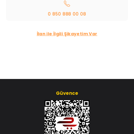
0 850 888 00 08
İlan ile İlgili Şikayetim Var
Güvence