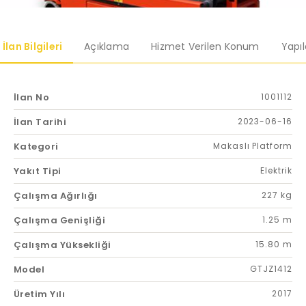
İlan Bilgileri
Açıklama
Hizmet Verilen Konum
Yapı
İlan No
1001112
İlan Tarihi
2023-06-16
Kategori
Makaslı Platform
Yakıt Tipi
Elektrik
Çalışma Ağırlığı
227 kg
Çalışma Genişliği
1.25 m
Çalışma Yüksekliği
15.80 m
Model
GTJZ1412
Üretim Yılı
2017