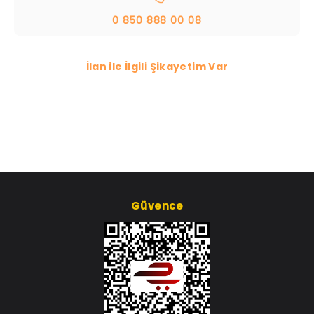
0 850 888 00 08
İlan ile İlgili Şikayetim Var
Güvence