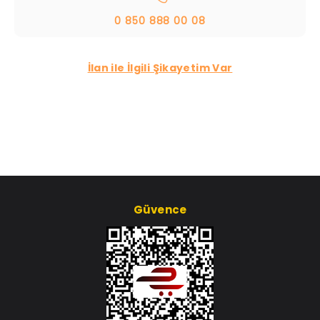
0 850 888 00 08
İlan ile İlgili Şikayetim Var
Güvence