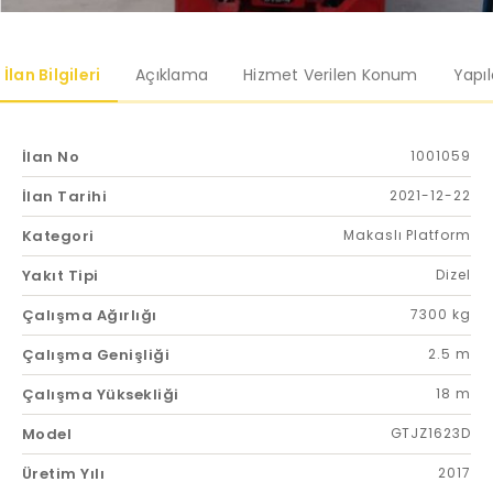
İlan Bilgileri
Açıklama
Hizmet Verilen Konum
Yapı
İlan No
1001059
İlan Tarihi
2021-12-22
Kategori
Makaslı Platform
Yakıt Tipi
Dizel
Çalışma Ağırlığı
7300 kg
Çalışma Genişliği
2.5 m
Çalışma Yüksekliği
18 m
Model
GTJZ1623D
Üretim Yılı
2017