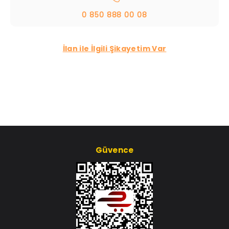
0 850 888 00 08
İlan ile İlgili Şikayetim Var
Güvence