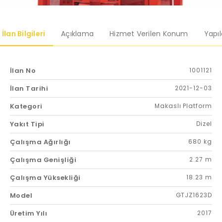
İlan Bilgileri
Açıklama
Hizmet Verilen Konum
Yapı
İlan No
1001121
İlan Tarihi
2021-12-03
Kategori
Makaslı Platform
Yakıt Tipi
Dizel
Çalışma Ağırlığı
680 kg
Çalışma Genişliği
2.27 m
Çalışma Yüksekliği
18.23 m
Model
GTJZ1623D
Üretim Yılı
2017