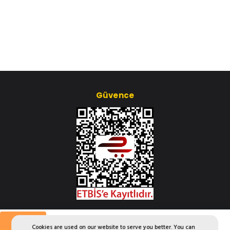
Güvence
Çerez Ayarları
Saatlik
Cookies are used on our website to serve you better. You can