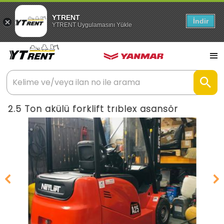
YTRENT
İndir
YTRENT Uygulamasını Yükle
2.5 Ton akülü forklift trıblex asansör