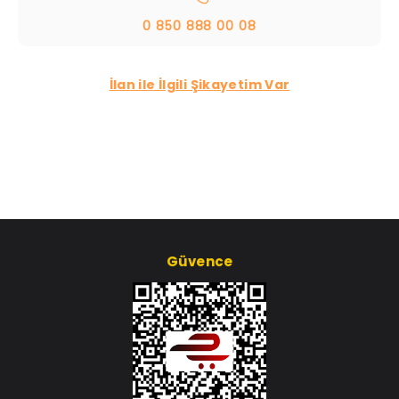
0 850 888 00 08
İlan ile İlgili Şikayetim Var
Güvence