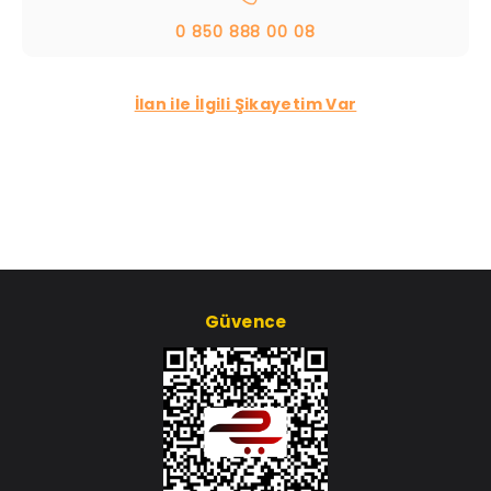
0 850 888 00 08
İlan ile İlgili Şikayetim Var
Güvence