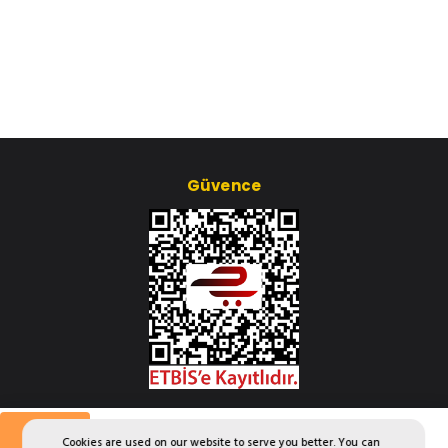
Güvence
Çerez Ayarları
Aylık
Cookies are used on our website to serve you better. You can