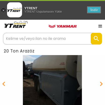
YTRENT
İndir
YTRENT Uygulamasını Yükle
20 Ton Arazöz