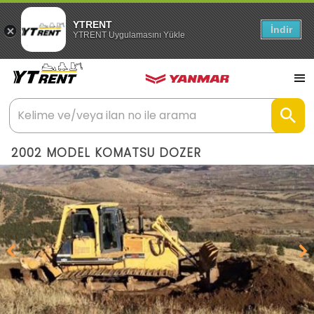
YTRENT
İndir
YTRENT Uygulamasını Yükle
2002 MODEL KOMATSU DOZER