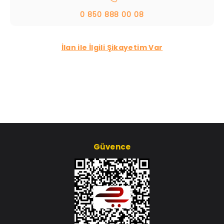
0 850 888 00 08
İlan ile İlgili Şikayetim Var
Güvence