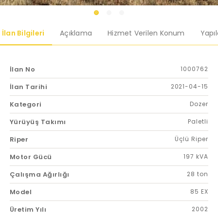
İlan Bilgileri
Açıklama
Hizmet Verilen Konum
Yapı
İlan No
1000762
İlan Tarihi
2021-04-15
Kategori
Dozer
Yürüyüş Takımı
Paletli
Riper
Üçlü Riper
Motor Gücü
197 kVA
Çalışma Ağırlığı
28 ton
Model
85 EX
Üretim Yılı
2002