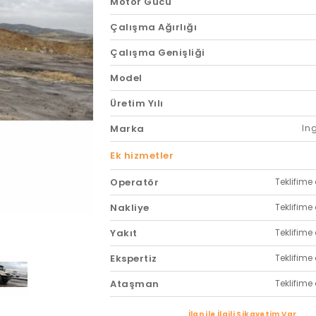
Motor Gücü
Çalışma Ağırlığı
Çalışma Genişliği
Model
Üretim Yılı
Marka
In
Ek hizmetler
Operatör
Teklifime 
Nakliye
Teklifime 
Yakıt
Teklifime 
Ekspertiz
Teklifime 
Ataşman
Teklifime 
İlan ile İlgili Şikayetim Var