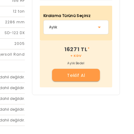
156 HP
12 ton
Kiralama Türünü Seçiniz
2286 mm
SD-122 DX
2005
16271 TL
*
gersoll Rand
+ KDV
Aylık Bedel
Teklif Al
dahil değildir.
dahil değildir.
dahil değildir.
dahil değildir.
dahil değildir.