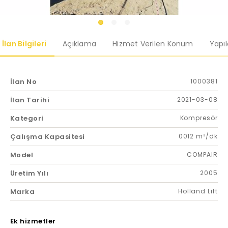
İlan Bilgileri
Açıklama
Hizmet Verilen Konum
Yapı
İlan No
1000381
İlan Tarihi
2021-03-08
Kategori
Kompresör
Çalışma Kapasitesi
0012 m³/dk
Model
COMPAIR
Üretim Yılı
2005
Marka
Holland Lift
Ek hizmetler