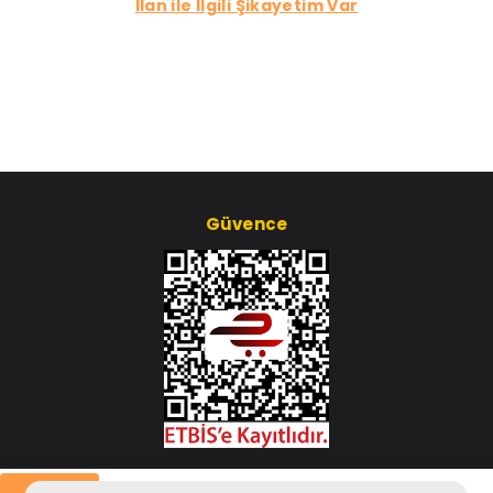
İlan ile İlgili Şikayetim Var
Güvence
Çerez Ayarları