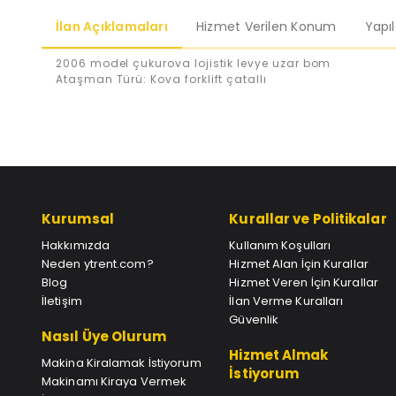
İlan Açıklamaları
Hizmet Verilen Konum
Yapı
2006 model çukurova lojistik levye uzar bom
Ataşman Türü: Kova forklift çatallı
Kurumsal
Kurallar ve Politikalar
Hakkımızda
Kullanım Koşulları
Neden ytrent.com?
Hizmet Alan İçin Kurallar
Blog
Hizmet Veren İçin Kurallar
İletişim
İlan Verme Kuralları
Güvenlik
Nasıl Üye Olurum
Hizmet Almak
Makina Kiralamak İstiyorum
İstiyorum
Makinamı Kiraya Vermek