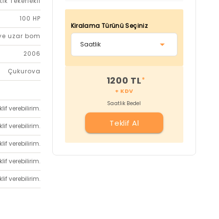
tik Tekerlekli
100 HP
Kiralama Türünü Seçiniz
vye uzar bom
2006
Çukurova
1200 TL
*
+ KDV
Saatlik Bedel
if verebilirim.
Teklif Al
if verebilirim.
if verebilirim.
if verebilirim.
if verebilirim.