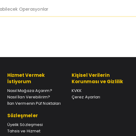
labilecek Operasyonlar
Hizmet Vermek
Kişisel Verilerin
İstiyorum
Korunması ve Gizlilik
Nasıl Mağaza Açarım?
KVKK
Nasıl İlan Verebilirim?
Çerez Ayarları
İlan Vermenin Püf Noktaları
Sözleşmeler
Üyelik Sözleşmesi
Tahsis ve Hizmet