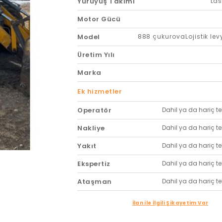
Yürüyüş Takımı
Las
Motor Gücü
Model
888 çukurovaLojistik le
Üretim Yılı
Marka
Ek hizmetler
Operatör
Dahil ya da hariç tekl
Nakliye
Dahil ya da hariç tekl
Yakıt
Dahil ya da hariç tekl
Ekspertiz
Dahil ya da hariç tekl
Ataşman
Dahil ya da hariç tekl
İlan ile İlgili Şikayetim Var