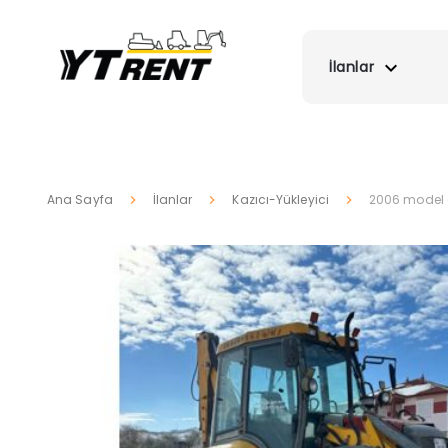
İlanlar
Ana Sayfa
İlanlar
Kazıcı-Yükleyici
2006 model ç