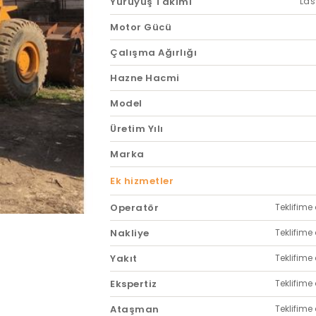
Yürüyüş Takımı
Las
Motor Gücü
Çalışma Ağırlığı
Hazne Hacmi
Model
Üretim Yılı
Marka
Ek hizmetler
Operatör
Teklifime 
Nakliye
Teklifime 
Yakıt
Teklifime 
Ekspertiz
Teklifime 
Ataşman
Teklifime 