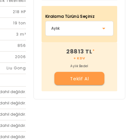
tik Tekerlekli
218 HP
Kiralama Türünü Seçiniz
19 ton
3 m³
856
28813 TL
*
2006
+ KDV
Aylık Bedel
Liu Gong
Teklif Al
dahil değildir.
dahil değildir.
dahil değildir.
dahil değildir.
dahil değildir.