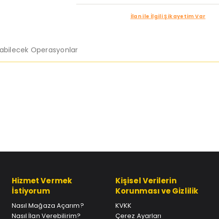
İlan ile İlgili Şikayetim Var
labilecek Operasyonlar
Hizmet Vermek
Kişisel Verilerin
İstiyorum
Korunması ve Gizlilik
Nasıl Mağaza Açarım?
KVKK
Nasıl İlan Verebilirim?
Çerez Ayarları