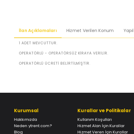
İlan Açıklamaları
Hizmet Verilen Konum
Yapı
1 ADET MEVCUTTUR.
OPERATÖRLÜ - OPERATÖRSÜZ KİRAYA VERİLİR.
OPERATÖRLÜ ÜCRETİ BELİRTİLMİŞTİR.
Kurumsal
Kurallar ve Politikalar
Hakkımızda
Kullanım Koşulları
Neden ytrent.com?
Hizmet Alan İçin Kurallar
Blog
Hizmet Veren İçin Kurallar