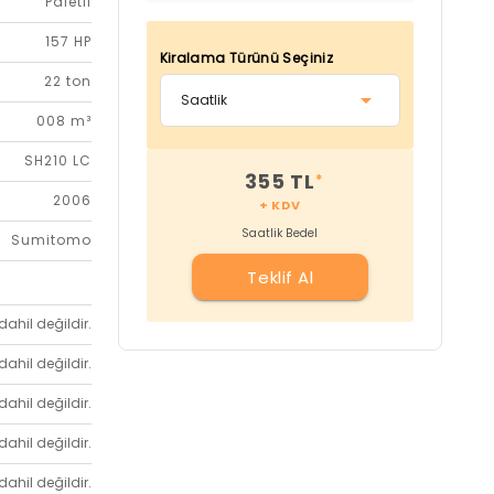
Paletli
157 HP
Kiralama Türünü Seçiniz
22 ton
008 m³
SH210 LC
355 TL
*
2006
+ KDV
Saatlik Bedel
Sumitomo
Teklif Al
dahil değildir.
dahil değildir.
dahil değildir.
dahil değildir.
dahil değildir.