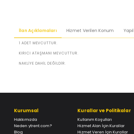
İlan Açıklamaları
Hizmet Verilen Konum
Yapı
1 ADET MEVCUTTUR.
KIRICI ATAŞMANI MEVCUTTUR.
NAKLİYE DAHİL DEĞİLDİR.
Kurumsal
Kurallar ve Politikalar
Hakkımızda
Kullanım Koşulları
Neden ytrent.com?
Hizmet Alan İçin Kurallar
Blog
Hizmet Veren İçin Kurallar