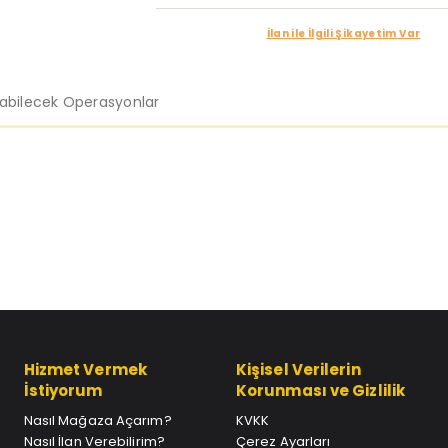
İlan ile İlgili Şikayetim Var
labilecek Operasyonlar
Hizmet Vermek
Kişisel Verilerin
İstiyorum
Korunması ve Gizlilik
Nasıl Mağaza Açarım?
KVKK
Nasıl İlan Verebilirim?
Çerez Ayarları