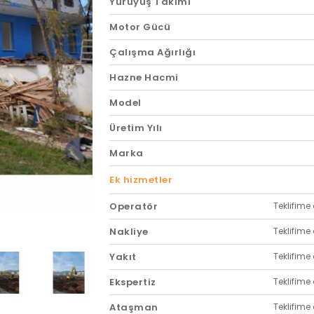
Yürüyüş Takımı
Motor Gücü
Çalışma Ağırlığı
Hazne Hacmi
Model
Üretim Yılı
Marka
Ek hizmetler
Operatör
Teklifime 
Nakliye
Teklifime 
Yakıt
Teklifime 
Ekspertiz
Teklifime 
Ataşman
Teklifime 