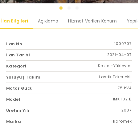
İlan Bilgileri
Açıklama
Hizmet Verilen Konum
Yapı
İlan No
1000707
İlan Tarihi
2021-04-07
Kategori
Kazıcı-Yükleyici
Yürüyüş Takımı
Lastik Tekerlekli
Motor Gücü
75 kVA
Model
HMK 102 B
Üretim Yılı
2007
Marka
Hidromek