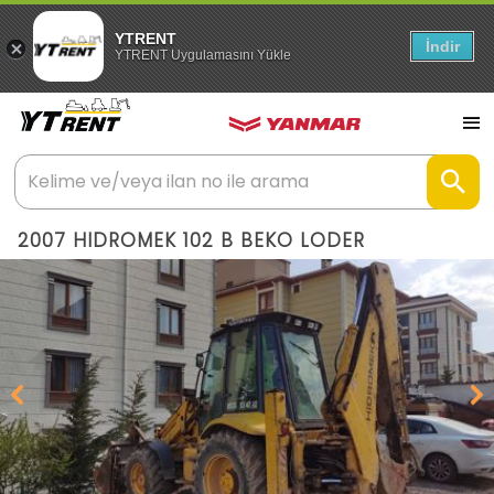
YTRENT
İndir
YTRENT Uygulamasını Yükle
2007 HIDROMEK 102 B BEKO LODER