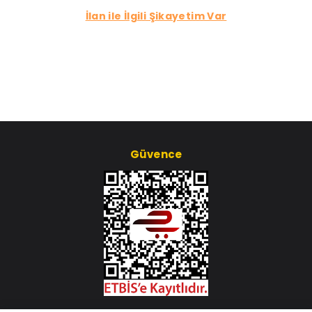
İlan ile İlgili Şikayetim Var
Güvence