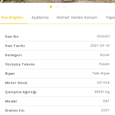
İlan Bilgileri
Açıklama
Hizmet Verilen Konum
Yapı
İlan No
1000411
İlan Tarihi
2021-03-10
Kategori
Dozer
Yürüyüş Takımı
Paletli
Riper
Tekli Riper
Motor Gücü
231 kVA
Çalışma Ağırlığı
38351 kg
Model
D8T
Üretim Yılı
2007