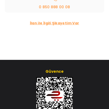
0 850 888 00 08
İlan ile İlgili Şikayetim Var
Güvence