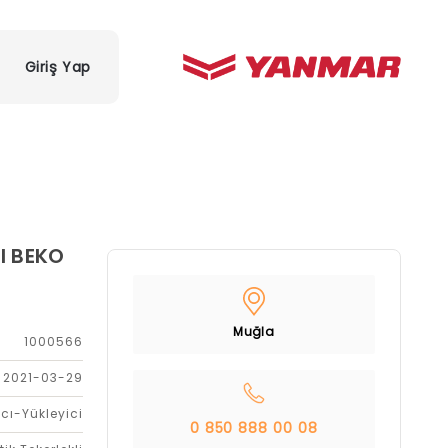
Giriş Yap
I BEKO
Muğla
1000566
2021-03-29
cı-Yükleyici
0 850 888 00 08