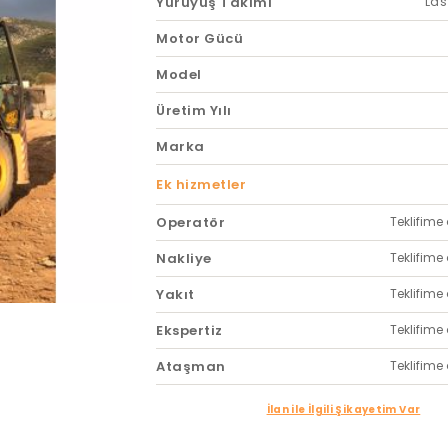
Yürüyüş Takımı
Las
Motor Gücü
Model
Üretim Yılı
Marka
Ek hizmetler
Operatör
Teklifime 
Nakliye
Teklifime 
Yakıt
Teklifime 
Ekspertiz
Teklifime 
Ataşman
Teklifime 
İlan ile İlgili Şikayetim Var