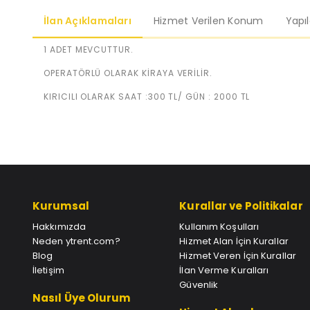
İlan Açıklamaları
Hizmet Verilen Konum
Yapı
1 ADET MEVCUTTUR.
OPERATÖRLÜ OLARAK KİRAYA VERİLİR.
KIRICILI OLARAK SAAT :300 TL/ GÜN : 2000 TL
Kurumsal
Kurallar ve Politikalar
Hakkımızda
Kullanım Koşulları
Neden ytrent.com?
Hizmet Alan İçin Kurallar
Blog
Hizmet Veren İçin Kurallar
İletişim
İlan Verme Kuralları
Güvenlik
Nasıl Üye Olurum