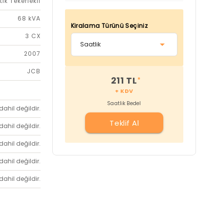
tik Tekerlekli
68 kVA
Kiralama Türünü Seçiniz
3 CX
2007
JCB
211 TL
*
+ KDV
Saatlik Bedel
dahil değildir.
Teklif Al
dahil değildir.
dahil değildir.
dahil değildir.
dahil değildir.