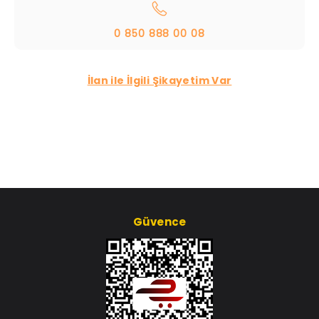
0 850 888 00 08
İlan ile İlgili Şikayetim Var
Güvence