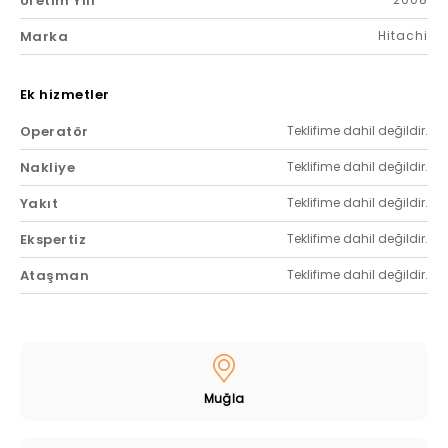
Üretim Yılı
Marka
Hitachi
Ek hizmetler
Operatör
Teklifime dahil değildir.
Nakliye
Teklifime dahil değildir.
Yakıt
Teklifime dahil değildir.
Ekspertiz
Teklifime dahil değildir.
Ataşman
Teklifime dahil değildir.
Muğla