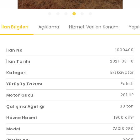
İlan Bilgileri
Açıklama
Hizmet Verilen Konum
Yapı
İlan No
1000400
İlan Tarihi
2021-03-10
Kategori
Ekskavatör
Yürüyüş Takımı
Paletli
Motor Gücü
281 HP
Çalışma Ağırlığı
30 ton
Hazne Hacmi
1900 cm³
Model
ZAXIS 280
2008