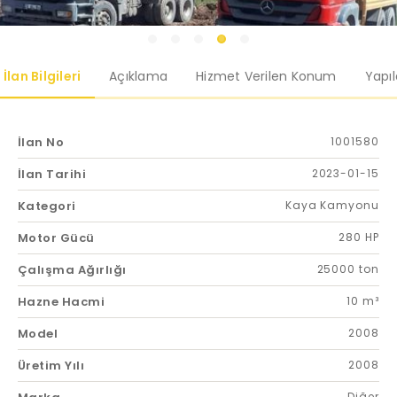
İlan Bilgileri
Açıklama
Hizmet Verilen Konum
Yapı
İlan No
1001580
İlan Tarihi
2023-01-15
Kategori
Kaya Kamyonu
Motor Gücü
280 HP
Çalışma Ağırlığı
25000 ton
Hazne Hacmi
10 m³
Model
2008
Üretim Yılı
2008
Diğer