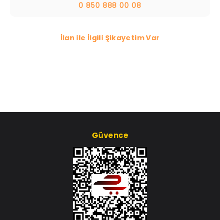
0 850 888 00 08
İlan ile İlgili Şikayetim Var
Güvence