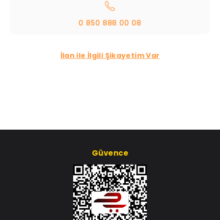
0 850 888 00 08
İlan ile İlgili Şikayetim Var
Güvence