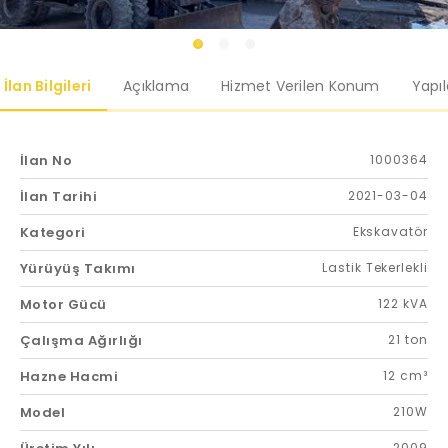
İlan Bilgileri
Açıklama
Hizmet Verilen Konum
Yapı
İlan No
1000364
İlan Tarihi
2021-03-04
Kategori
Ekskavatör
Yürüyüş Takımı
Lastik Tekerlekli
Motor Gücü
122 kVA
Çalışma Ağırlığı
21 ton
Hazne Hacmi
12 cm³
Model
210W
2009