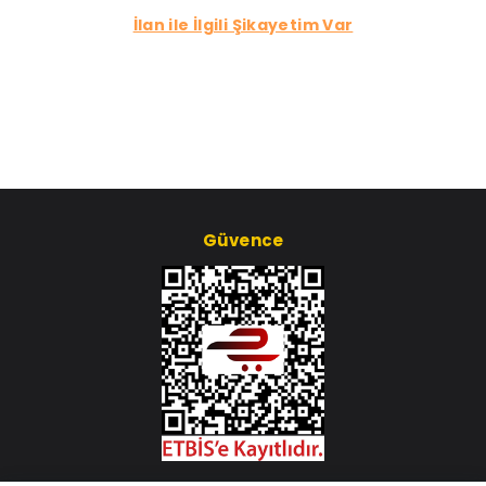
İlan ile İlgili Şikayetim Var
Güvence