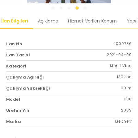
İlan Bilgileri
Açıklama
Hizmet Verilen Konum
Yapı
İlan No
1000736
İlan Tarihi
2021-04-09
Kategori
Mobil Vinç
Çalışma Ağırlığı
130 ton
Çalışma Yüksekliği
60 m
Model
1130
Üretim Yılı
2009
Marka
Liebherr