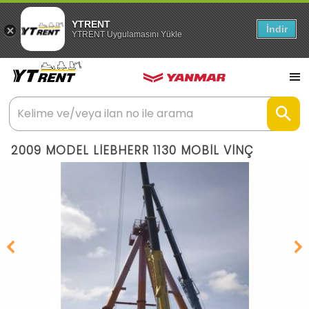
YTRENT
İndir
YTRENT Uygulamasını Yükle
2009 MODEL LİEBHERR 1130 MOBİL VİNÇ