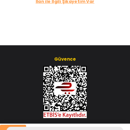
İlan ile İlgili Şikayetim Var
Güvence
Çerez Ayarları