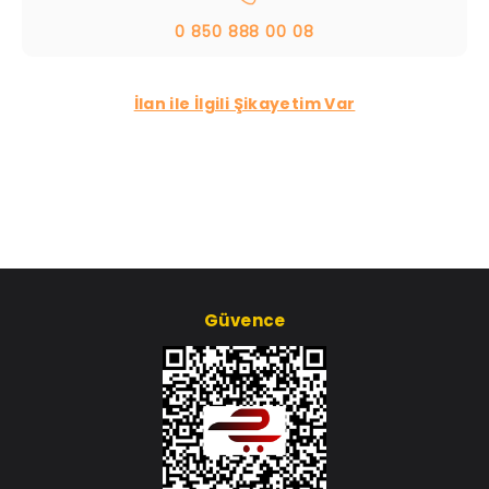
0 850 888 00 08
İlan ile İlgili Şikayetim Var
Güvence