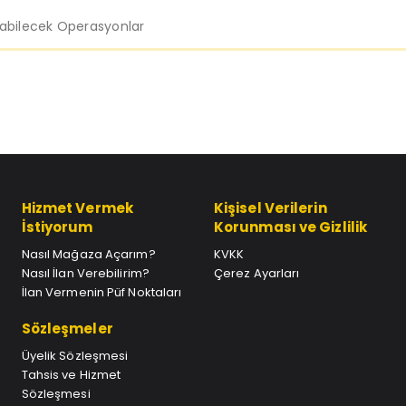
labilecek Operasyonlar
Hizmet Vermek
Kişisel Verilerin
İstiyorum
Korunması ve Gizlilik
Nasıl Mağaza Açarım?
KVKK
Nasıl İlan Verebilirim?
Çerez Ayarları
İlan Vermenin Püf Noktaları
Sözleşmeler
Üyelik Sözleşmesi
Tahsis ve Hizmet
Sözleşmesi