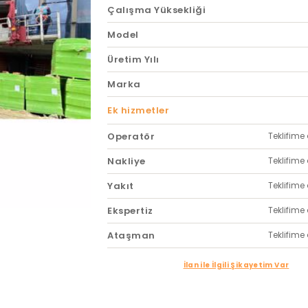
Çalışma Yüksekliği
Model
Üretim Yılı
Marka
Ek hizmetler
Operatör
Teklifime 
Nakliye
Teklifime 
Yakıt
Teklifime 
Ekspertiz
Teklifime 
Ataşman
Teklifime 
İlan ile İlgili Şikayetim Var