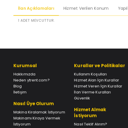
İlan Açıklamaları
Hizmet Verilen Konum
Yapı
1 ADET MEVCUTTUR.
Kurumsal
Kurallar ve Politikalar
Hakkımızda
Kullanım Koşulları
Neden ytrent.com?
Hizmet Alan İçin Kurallar
Blog
Hizmet Veren İçin Kurallar
İletişim
İlan Verme Kuralları
Güvenlik
Nasıl Üye Olurum
Hizmet Almak
Makina Kiralamak İstiyorum
İstiyorum
Makinamı Kiraya Vermek
İstiyorum
Nasıl Teklif Alırım?