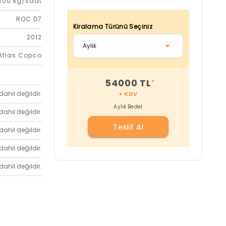
200 kg/saat
ROC D7
Kiralama Türünü Seçiniz
2012
Atlas Copco
54000 TL
*
dahil değildir.
+ KDV
Aylık Bedel
dahil değildir.
Teklif Al
dahil değildir.
dahil değildir.
dahil değildir.