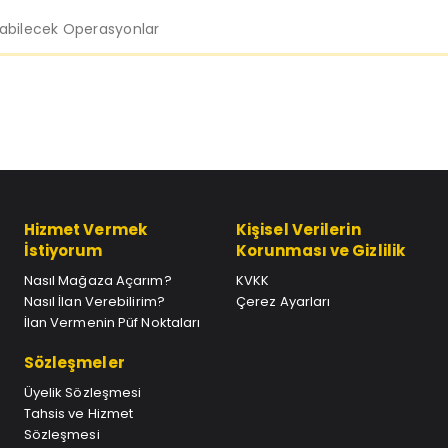
labilecek Operasyonlar
Hizmet Vermek
Kişisel Verilerin
İstiyorum
Korunması ve Gizlilik
Nasıl Mağaza Açarım?
KVKK
Nasıl İlan Verebilirim?
Çerez Ayarları
İlan Vermenin Püf Noktaları
Sözleşmeler
Üyelik Sözleşmesi
Tahsis ve Hizmet
Sözleşmesi