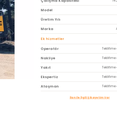
Çalışma Kapasitesi
14
Model
Üretim Yılı
Marka
Ek hizmetler
Operatör
Teklifime 
Nakliye
Teklifime 
Yakıt
Teklifime 
Ekspertiz
Teklifime 
Ataşman
Teklifime 
İlan ile İlgili Şikayetim Var