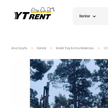
İlanlar
Ana Sayfa
İlanlar
Mobil Taş Kırma Makinası
20