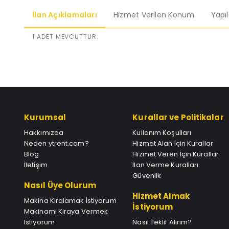
İlan Açıklamaları
Hizmet Verilen Konum
Yapı
1 ADET MEVCUTTUR.
Kurumsal
Kurallar ve Politikalar
Hakkımızda
Kullanım Koşulları
Neden ytrent.com?
Hizmet Alan İçin Kurallar
Blog
Hizmet Veren İçin Kurallar
İletişim
İlan Verme Kuralları
Güvenlik
Nasıl Üye Olurum
Hizmet Almak
Makina Kiralamak İstiyorum
İstiyorum
Makinamı Kiraya Vermek
İstiyorum
Nasıl Teklif Alırım?