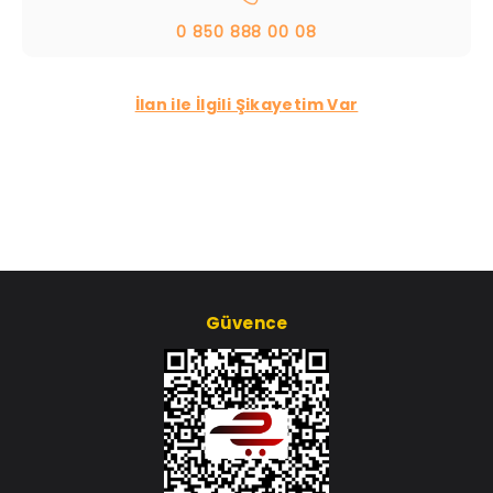
0 850 888 00 08
İlan ile İlgili Şikayetim Var
Güvence