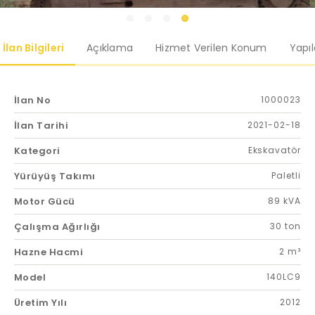
İlan Bilgileri
Açıklama
Hizmet Verilen Konum
Yapı
İlan No
1000023
İlan Tarihi
2021-02-18
Kategori
Ekskavatör
Yürüyüş Takımı
Paletli
Motor Gücü
89 kVA
Çalışma Ağırlığı
30 ton
Hazne Hacmi
2 m³
Model
140LC9
Üretim Yılı
2012