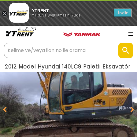
YTRENT
İndir
YTRENT Uygulamasını Yükle
2012 Model Hyundai 140LC9 Paletli Eksavatör