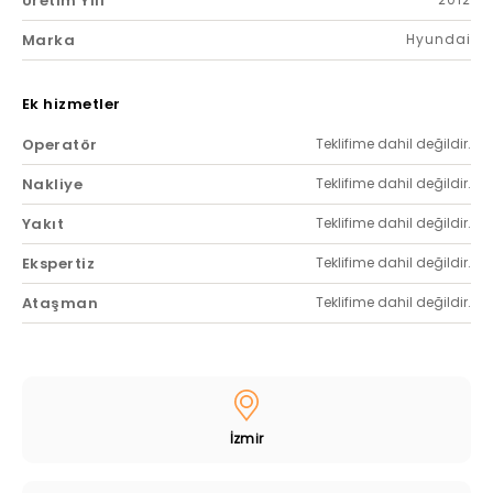
Üretim Yılı
Marka
Hyundai
Ek hizmetler
Operatör
Teklifime dahil değildir.
Nakliye
Teklifime dahil değildir.
Yakıt
Teklifime dahil değildir.
Ekspertiz
Teklifime dahil değildir.
Ataşman
Teklifime dahil değildir.
İzmir