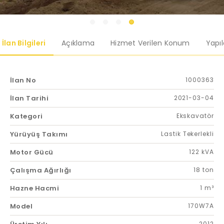
İlan Bilgileri
Açıklama
Hizmet Verilen Konum
Yapı
İlan No
1000363
İlan Tarihi
2021-03-04
Kategori
Ekskavatör
Yürüyüş Takımı
Lastik Tekerlekli
Motor Gücü
122 kVA
Çalışma Ağırlığı
18 ton
Hazne Hacmi
1 m³
Model
170W7A
2012