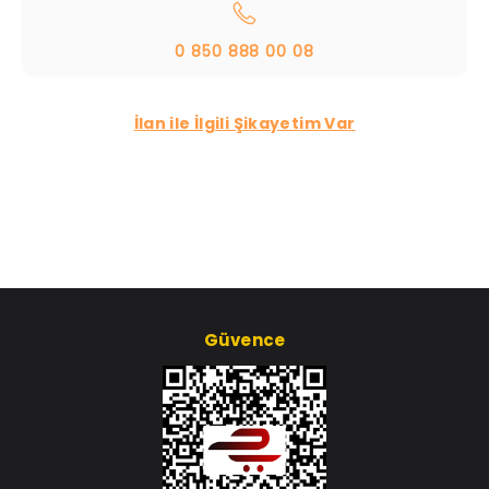
0 850 888 00 08
İlan ile İlgili Şikayetim Var
Güvence