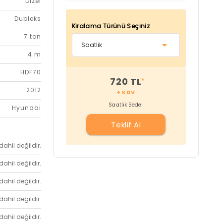
Dizel
Dubleks
Kiralama Türünü Seçiniz
7 ton
4 m
HDF70
720 TL
*
2012
+ KDV
Saatlik Bedel
Hyundai
Teklif Al
dahil değildir.
dahil değildir.
dahil değildir.
dahil değildir.
dahil değildir.