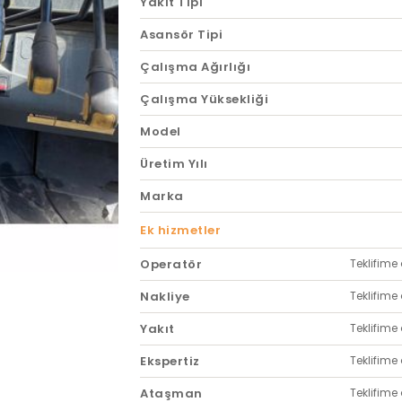
Yakıt Tipi
Asansör Tipi
Çalışma Ağırlığı
Çalışma Yüksekliği
Model
Üretim Yılı
Marka
Ek hizmetler
Operatör
Teklifime 
Nakliye
Teklifime 
Yakıt
Teklifime 
Ekspertiz
Teklifime 
Ataşman
Teklifime 