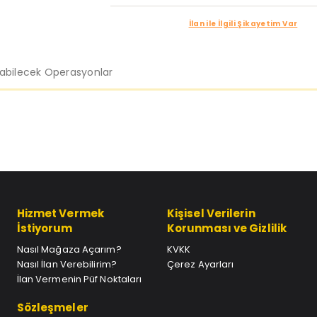
İlan ile İlgili Şikayetim Var
labilecek Operasyonlar
Hizmet Vermek
Kişisel Verilerin
İstiyorum
Korunması ve Gizlilik
Nasıl Mağaza Açarım?
KVKK
Nasıl İlan Verebilirim?
Çerez Ayarları
İlan Vermenin Püf Noktaları
Sözleşmeler