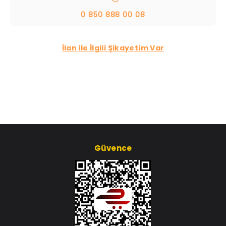
0 850 888 00 08
İlan ile İlgili Şikayetim Var
Güvence