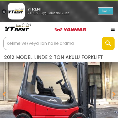
YTRENT
İndir
YTRENT Uygulamasını Yükle
2012 MODEL LİNDE 2 TON AKÜLÜ FORKLİFT