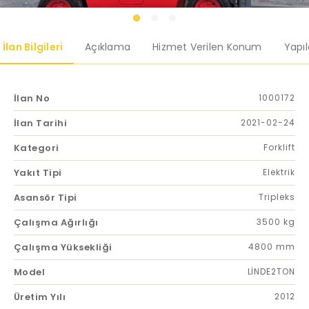
İlan Bilgileri
Açıklama
Hizmet Verilen Konum
Yapı
İlan No
1000172
İlan Tarihi
2021-02-24
Kategori
Forklift
Yakıt Tipi
Elektrik
Asansör Tipi
Tripleks
Çalışma Ağırlığı
3500 kg
Çalışma Yüksekliği
4800 mm
Model
LİNDE2TON
Üretim Yılı
2012