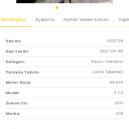
İlan Bilgileri
Açıklama
Hizmet Verilen Konum
Yapı
İlan No
1000728
İlan Tarihi
2021-04-08
Kategori
Kazıcı-Yükleyici
Yürüyüş Takımı
Lastik Tekerlekli
Motor Gücü
68 kVA
Model
3 CX
Üretim Yılı
2013
Marka
JCB