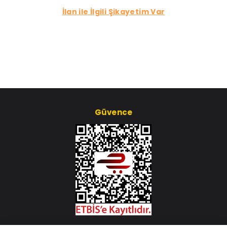
İlan ile İlgili Şikayetim Var
Güvence