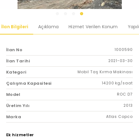
İlan Bilgileri
Açıklama
Hizmet Verilen Konum
Yapı
İlan No
1000590
İlan Tarihi
2021-03-30
Kategori
Mobil Taş Kırma Makinası
Çalışma Kapasitesi
14200 kg/saat
Model
ROC D7
Üretim Yılı
2013
Marka
Atlas Copco
Ek hizmetler