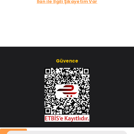
İlan ile İlgili Şikayetim Var
Güvence
Çerez Ayarları