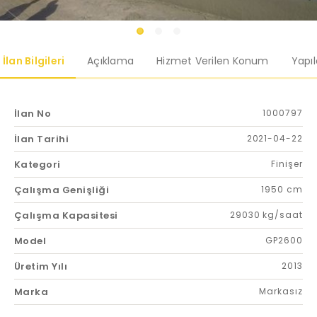
İlan Bilgileri
Açıklama
Hizmet Verilen Konum
Yapı
İlan No
1000797
İlan Tarihi
2021-04-22
Kategori
Finişer
Çalışma Genişliği
1950 cm
Çalışma Kapasitesi
29030 kg/saat
Model
GP2600
Üretim Yılı
2013
Marka
Markasız