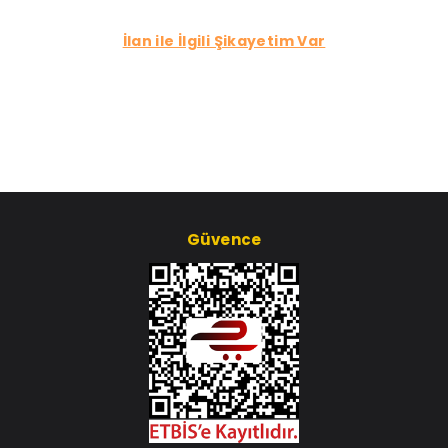
İlan ile İlgili Şikayetim Var
Güvence