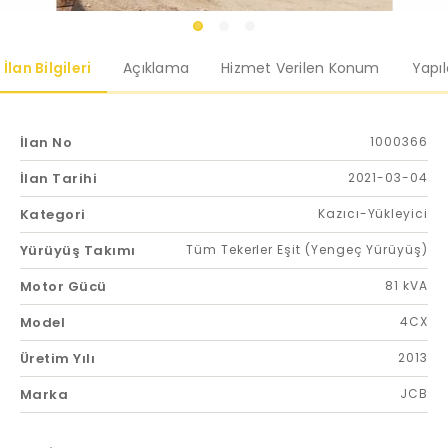
İlan Bilgileri
Açıklama
Hizmet Verilen Konum
Yapı
İlan No
1000366
İlan Tarihi
2021-03-04
Kategori
Kazıcı-Yükleyici
Yürüyüş Takımı
Tüm Tekerler Eşit (Yengeç Yürüyüş)
Motor Gücü
81 kVA
Model
4CX
Üretim Yılı
2013
Marka
JCB