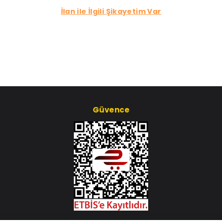
İlan ile İlgili Şikayetim Var
Güvence