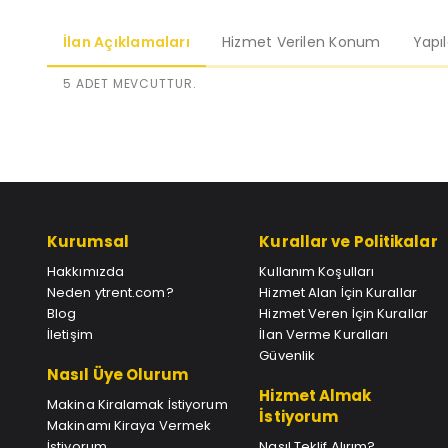
İlan Açıklamaları
Hizmet Verilen Konum
Yapı
5 ADET MEVCUTTUR.
Kurumsal
Kurallar ve Politikalar
Hakkımızda
Kullanım Koşulları
Neden ytrent.com?
Hizmet Alan İçin Kurallar
Blog
Hizmet Veren İçin Kurallar
İletişim
İlan Verme Kuralları
Güvenlik
Nasıl Üye Olurum
Hizmet Almak
Makina Kiralamak İstiyorum
İstiyorum
Makinamı Kiraya Vermek
İstiyorum
Nasıl Teklif Alırım?