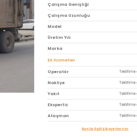
Çalışma Genişliği
Çalışma Uzunluğu
Model
Üretim Yılı
Marka
Ek hizmetler
Operatör
Teklifime 
Nakliye
Teklifime 
Yakıt
Teklifime 
Ekspertiz
Teklifime 
Ataşman
Teklifime 
İlan ile İlgili Şikayetim Var