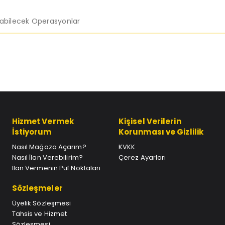
labilecek Operasyonlar
Hizmet Vermek
Kişisel Verilerin
İstiyorum
Korunması ve Gizlilik
Nasıl Mağaza Açarım?
KVKK
Nasıl İlan Verebilirim?
Çerez Ayarları
İlan Vermenin Püf Noktaları
Sözleşmeler
Üyelik Sözleşmesi
Tahsis ve Hizmet
Sözleşmesi