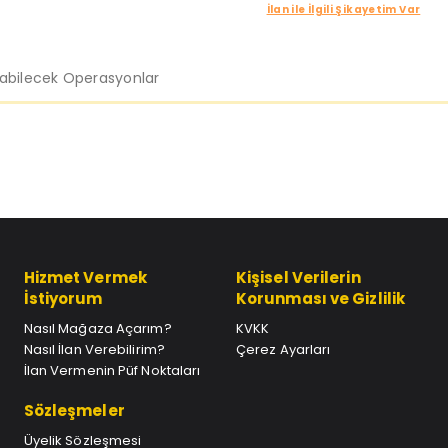
İlan ile İlgili Şikayetim Var
labilecek Operasyonlar
Hizmet Vermek
Kişisel Verilerin
İstiyorum
Korunması ve Gizlilik
Nasıl Mağaza Açarım?
KVKK
Nasıl İlan Verebilirim?
Çerez Ayarları
İlan Vermenin Püf Noktaları
Sözleşmeler
Üyelik Sözleşmesi