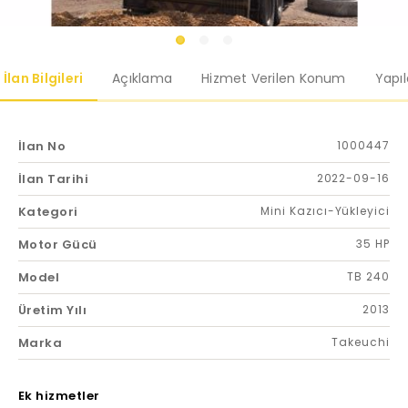
İlan Bilgileri
Açıklama
Hizmet Verilen Konum
Yapı
İlan No
1000447
İlan Tarihi
2022-09-16
Kategori
Mini Kazıcı-Yükleyici
Motor Gücü
35 HP
Model
TB 240
Üretim Yılı
2013
Marka
Takeuchi
Ek hizmetler