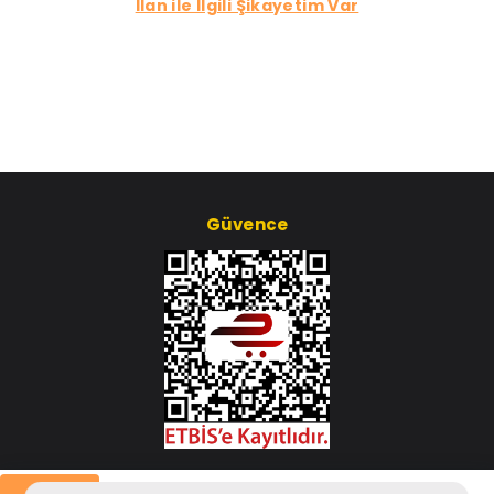
İlan ile İlgili Şikayetim Var
Güvence
Çerez Ayarları