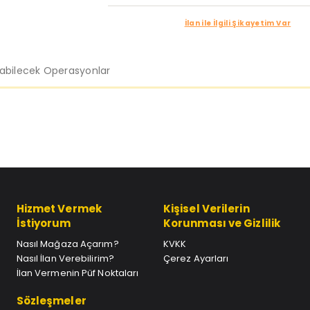
İlan ile İlgili Şikayetim Var
labilecek Operasyonlar
Hizmet Vermek
Kişisel Verilerin
İstiyorum
Korunması ve Gizlilik
Nasıl Mağaza Açarım?
KVKK
Nasıl İlan Verebilirim?
Çerez Ayarları
İlan Vermenin Püf Noktaları
Sözleşmeler