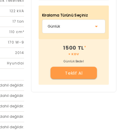
tik Tekerlekli
122 kVA
Kiralama Türünü Seçiniz
17 ton
110 cm³
170 W-9
1500 TL
*
2014
+ KDV
Günlük Bedel
Hyundai
Teklif Al
dahil değildir.
dahil değildir.
dahil değildir.
dahil değildir.
dahil değildir.