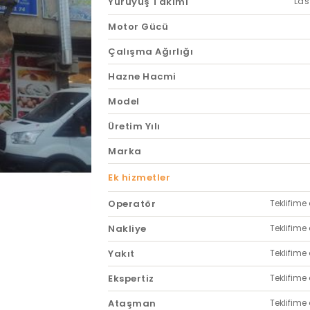
Yürüyüş Takımı
Las
Motor Gücü
Çalışma Ağırlığı
Hazne Hacmi
Model
Üretim Yılı
Marka
Ek hizmetler
Operatör
Teklifime 
Nakliye
Teklifime 
Yakıt
Teklifime 
Ekspertiz
Teklifime 
Ataşman
Teklifime 